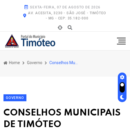
SEXTA-FEIRA, 07 DE AGOSTO DE 2026
AV. ACESITA, 3230 - SÃO JOSÉ - TIMÓTEO
- MG - CEP: 35.182-000
Home
Governo
Conselhos Municipais de Timóteo
GOVERNO
CONSELHOS MUNICIPAIS
DE TIMÓTEO