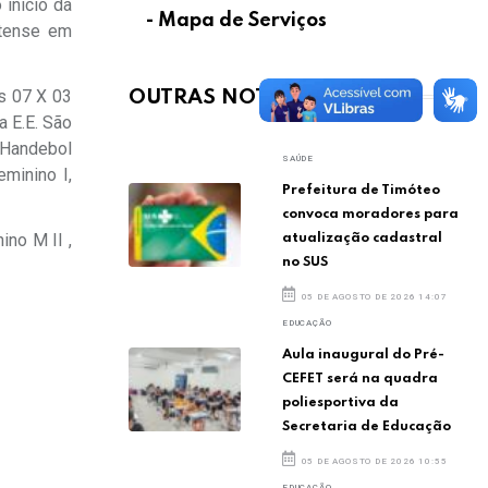
 início da
- Mapa de Serviços
otense em
os 07 X 03
OUTRAS NOTÍCIAS
a E.E. São
 Handebol
SAÚDE
eminino I,
Prefeitura de Timóteo
convoca moradores para
ino M II ,
atualização cadastral
no SUS
05 DE AGOSTO DE 2026 14:07
EDUCAÇÃO
Aula inaugural do Pré-
CEFET será na quadra
poliesportiva da
Secretaria de Educação
05 DE AGOSTO DE 2026 10:55
EDUCAÇÃO