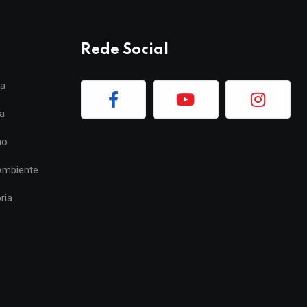
Rede Social
ia
a
mo
Ambiente
ria