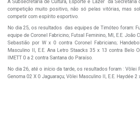
A Subsecretaria de Cultura, Esporte e Lazer da Secretaria 
competição muito positivo, não só pelas vitórias, mas 
competir com espírito esportivo.
No dia 25, os resultados das equipes de Timóteo foram: Fu
equipe de Coronel Fabricino; Futsal Feminino, MI, E.E. João C
Sebastião por W x 0 contra Coronel Fabriciano; Handebol
Masculino II, E.E. Ana Letro Staacks 35 x 13 contra Belo O
IMETT 0 a 2 contra Santana do Paraíso.
No dia 26, até o início da tarde, os resultados foram : Vôlei
Genoma 02 X 0 Jaguaraçu; Vôlei Masculino II, E.E. Haydée 2 x