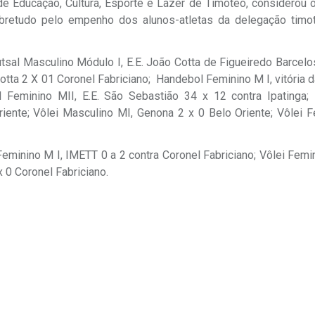
de Educação, Cultura, Esporte e Lazer de Timóteo, considerou o
sobretudo pelo empenho dos alunos-atletas da delegação tim
tsal Masculino Módulo I, E.E. João Cotta de Figueiredo Barcel
otta 2 X 01 Coronel Fabriciano; Handebol Feminino M I, vitória d
 Feminino MII, E.E. São Sebastião 34 x 12 contra Ipatinga;
riente; Vôlei Masculino MI, Genona 2 x 0 Belo Oriente; Vôlei F
 Feminino M I, IMETT 0 a 2 contra Coronel Fabriciano; Vôlei Femin
 0 Coronel Fabriciano.