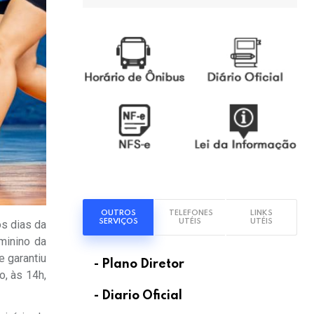
OUTROS
TELEFONES
LINKS
SERVIÇOS
UTÉIS
UTÉIS
os dias da
minino da
e garantiu
- Plano Diretor
o, às 14h,
- Diario Oficial