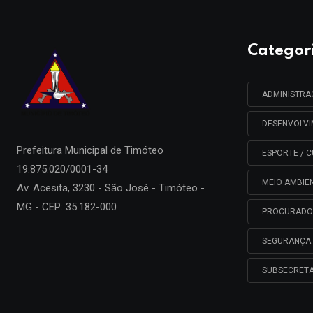
Categor
ADMINISTR
DESENVOLV
Prefeitura Municipal de
Timóteo
ESPORTE / C
19.875.020/0001-34
MEIO AMBIE
Av. Acesita, 3230 - São José - Timóteo -
MG - CEP: 35.182-000
PROCURADO
SEGURANÇA 
SUBSECRETA