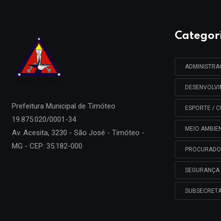
Categor
ADMINISTR
DESENVOLV
Prefeitura Municipal de
Timóteo
ESPORTE / C
19.875.020/0001-34
MEIO AMBIE
Av. Acesita, 3230 - São José - Timóteo -
MG - CEP: 35.182-000
PROCURADO
SEGURANÇA 
SUBSECRETA