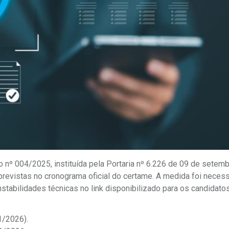
nº 004/2025, instituída pela Portaria nº 6.226 de 09 de setem
s previstas no cronograma oficial do certame. A medida foi neces
stabilidades técnicas no link disponibilizado para os candidatos
1/2026).