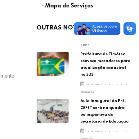
- Mapa de Serviços
OUTRAS NOTÍCIAS
SAÚDE
Prefeitura de Timóteo
convoca moradores para
atualização cadastral
no SUS
tamente
05 DE AGOSTO DE 2026 14:07
EDUCAÇÃO
Aula inaugural do Pré-
CEFET será na quadra
poliesportiva da
Secretaria de Educação
05 DE AGOSTO DE 2026 10:55
EDUCAÇÃO