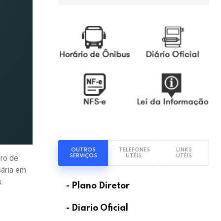
OUTROS
TELEFONES
LINKS
SERVIÇOS
UTÉIS
UTÉIS
bro de
sária em
.
- Plano Diretor
- Diario Oficial