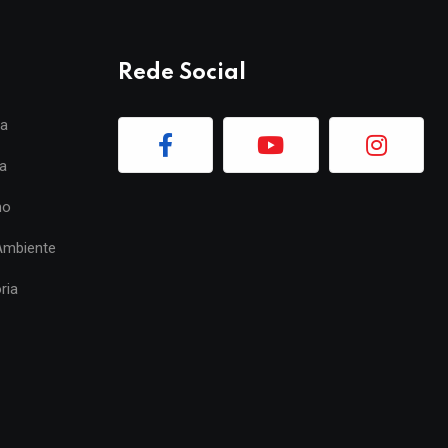
Rede Social
ia
a
mo
Ambiente
ria