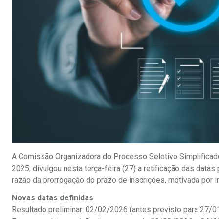
A Comissão Organizadora do Processo Seletivo Simplificado 
2025, divulgou nesta terça-feira (27) a retificação das data
razão da prorrogação do prazo de inscrições, motivada por in
Novas datas definidas
Resultado preliminar: 02/02/2026 (antes previsto para 27/0