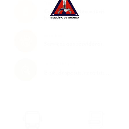
TURISMO
Conheça Timóteo e suas
belezas
SERVIDOR
Serviços aos servidores
TRANSPARÊNCIA
E-sic, despesas, receitas ...