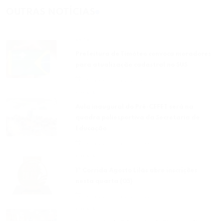
OUTRAS NOTÍCIAS
SAÚDE
Prefeitura de Timóteo convoca moradores
para atualização cadastral no SUS
05 DE AGOSTO DE 2026 14:07
EDUCAÇÃO
Aula inaugural do Pré-CEFET será na
quadra poliesportiva da Secretaria de
Educação
05 DE AGOSTO DE 2026 10:55
EDUCAÇÃO
1ª Corrida Agosto Lilás abre inscrições
nesta quarta (05)
05 DE AGOSTO DE 2026 10:44
EDUCAÇÃO