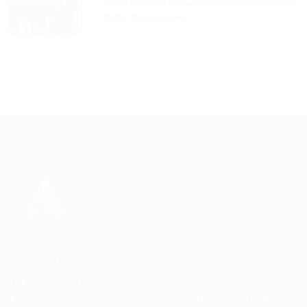
Secretaria de Educação de Timóteo discute
BNCC Digital local
05 DE AGOSTO DE 2026 10:40
Prefeitura Municipal de
Timóteo
19.875.020/0001-34
Av. Acesita, 3230 - São José - Timóteo - MG - CEP: 35.182-000