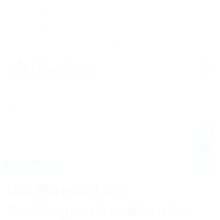
SEXTA-FEIRA, 07 DE AGOSTO DE 2026
AV. ACESITA, 3230 - SÃO JOSÉ - TIMÓTEO
- MG - CEP: 35.182-000
Home
Meio Ambiente
Dia Mundial da Reciclagem É Celebrado Em Timóteo Com Investimentos Na Coleta Seletiva
MEIO AMBIENTE
Dia Mundial da
Reciclagem é celebrado