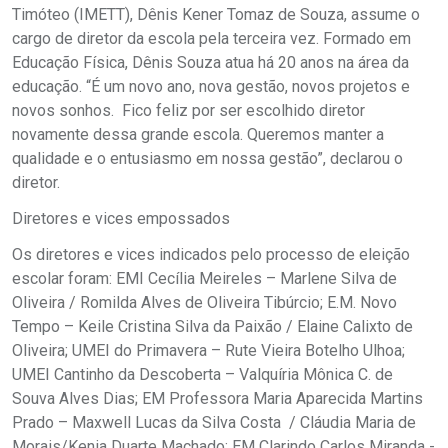
Timóteo (IMETT), Dênis Kener Tomaz de Souza, assume o
cargo de diretor da escola pela terceira vez. Formado em
Educação Física, Dênis Souza atua há 20 anos na área da
educação. “É um novo ano, nova gestão, novos projetos e
novos sonhos. Fico feliz por ser escolhido diretor
novamente dessa grande escola. Queremos manter a
qualidade e o entusiasmo em nossa gestão”, declarou o
diretor.
Diretores e vices empossados
Os diretores e vices indicados pelo processo de eleição
escolar foram: EMI Cecília Meireles – Marlene Silva de
Oliveira / Romilda Alves de Oliveira Tibúrcio; E.M. Novo
Tempo – Keile Cristina Silva da Paixão / Elaine Calixto de
Oliveira; UMEI do Primavera – Rute Vieira Botelho Ulhoa;
UMEI Cantinho da Descoberta – Valquíria Mônica C. de
Souva Alves Dias; EM Professora Maria Aparecida Martins
Prado – Maxwell Lucas da Silva Costa / Cláudia Maria de
Morais/Kenia Duarte Machado; EM Clarindo Carlos Miranda -