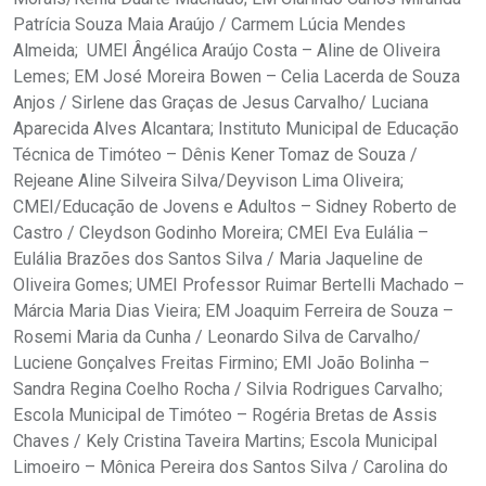
Patrícia Souza Maia Araújo / Carmem Lúcia Mendes
Almeida; UMEI Ângélica Araújo Costa – Aline de Oliveira
Lemes; EM José Moreira Bowen – Celia Lacerda de Souza
Anjos / Sirlene das Graças de Jesus Carvalho/ Luciana
Aparecida Alves Alcantara; Instituto Municipal de Educação
Técnica de Timóteo – Dênis Kener Tomaz de Souza /
Rejeane Aline Silveira Silva/Deyvison Lima Oliveira;
CMEI/Educação de Jovens e Adultos – Sidney Roberto de
Castro / Cleydson Godinho Moreira; CMEI Eva Eulália –
Eulália Brazões dos Santos Silva / Maria Jaqueline de
Oliveira Gomes; UMEI Professor Ruimar Bertelli Machado –
Márcia Maria Dias Vieira; EM Joaquim Ferreira de Souza –
Rosemi Maria da Cunha / Leonardo Silva de Carvalho/
Luciene Gonçalves Freitas Firmino; EMI João Bolinha –
Sandra Regina Coelho Rocha / Silvia Rodrigues Carvalho;
Escola Municipal de Timóteo – Rogéria Bretas de Assis
Chaves / Kely Cristina Taveira Martins; Escola Municipal
Limoeiro – Mônica Pereira dos Santos Silva / Carolina do