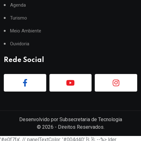
Agenda
Turismo
Meio Ambiente
Ouvidoria
Rede Social
Desenvolvido por
Subsecretaria de Tecnologia
©
2026
- Direitos Reservados.
'#e0f7fa', // panelTextColor: '#004d40' }); }); --%> lder