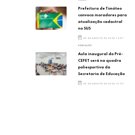
Prefeitura de Timóteo
convoca moradores para
atualização cadastral
no SUS
05 DE AGOSTO DE 2026 14:07
EDUCAÇÃO
Aula inaugural do Pré-
CEFET será na quadra
poliesportiva da
Secretaria de Educação
05 DE AGOSTO DE 2026 10:55