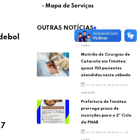
- Mapa de Serviços
OUTRAS NOTÍCIAS
ndebol
SAÚDE
Mutirão de Cirurgias de
Catarata em Timóteo:
quase 150 pacientes
atendidos neste sábado
07 DE AGOSTO DE 2026 18:02
EDUCAÇÃO
Prefeitura de Timóteo
prorroga prazo de
inscrições para o 2º Ciclo
da PNAB
 7
07 DE AGOSTO DE 2026 17:44
SAÚDE