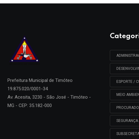
Categor
ADMINISTR
DESENVOLV
Prefeitura Municipal de
Timóteo
ESPORTE / C
19.875.020/0001-34
MEIO AMBIE
Av. Acesita, 3230 - São José - Timóteo -
MG - CEP: 35.182-000
PROCURADO
SEGURANÇA 
SUBSECRETA