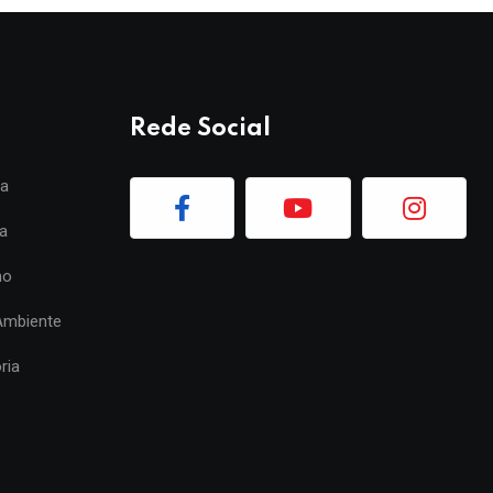
Rede Social
ia
a
mo
Ambiente
ria