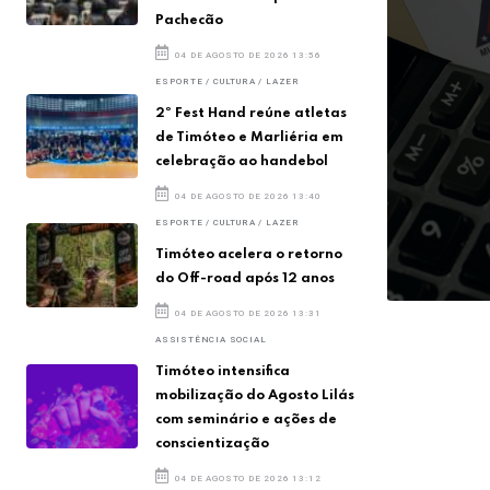
Pachecão
04 DE AGOSTO DE 2026 13:56
ESPORTE / CULTURA / LAZER
2º Fest Hand reúne atletas
de Timóteo e Marliéria em
celebração ao handebol
04 DE AGOSTO DE 2026 13:40
ão de Contas
ESPORTE / CULTURA / LAZER
Timóteo acelera o retorno
do Off-road após 12 anos
04 DE AGOSTO DE 2026 13:31
ASSISTÊNCIA SOCIAL
Timóteo intensifica
mobilização do Agosto Lilás
com seminário e ações de
conscientização
04 DE AGOSTO DE 2026 13:12