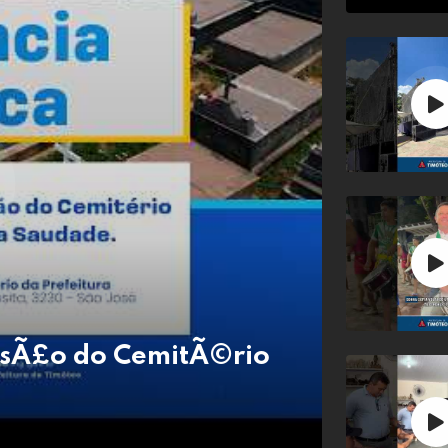
nsÃ£o do CemitÃ©rio